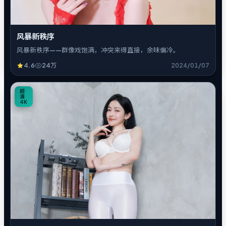
风暴新秩序
风暴新秩序——群像戏饱满，冲突来得直接，余味偏冷。
4.6
24万
2024/01/07
5
超
清
4K