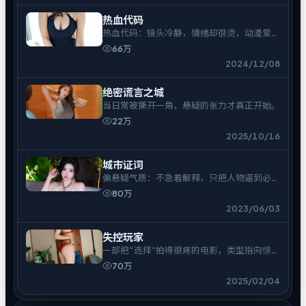
热血代码
热血代码：镜头冷静，情绪却很烫，动漫爱好
者可入。
66万
2024/12/08
绝密谎言之城
当日常被撕开一角，悬疑的张力才真正开始。
22万
2025/10/16
城市证词
偏悬疑气质：不急着解释，只把人物逼到必须
表态的时刻。
80万
2023/06/03
失控玩家
一部把“选择”拍得很疼的电影，类型指向惊
悚。
70万
2025/02/04