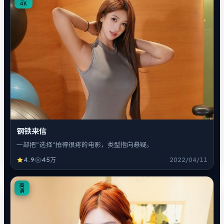
4K
钢铁来信
一部把“选择”拍得很疼的电影，类型指向悬疑。
4.9
45万
2022/04/11
4
高
清