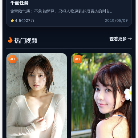
千面任务
偏冒险气质：不急着解释，只把人物逼到必须表态的时刻。
4.5
27万
2018/05/09
异
烈
查看更多 →
热门视频
境
焰
风
清
98
98
云
单
万
万
#
1
#
2
火
暴
海
雪