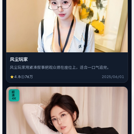
风尘玩家
风尘玩家用紧凑叙事把观众摁在座位上，适合一口气追完。
4.8
76万
2025/06/01
1
超
清
4K