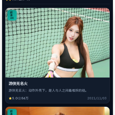
0
超
清
4K
游侠无名火
游侠无名火：动作外壳下，是人与人之间最难拆的结。
5.0
56万
2021/11/03
7
超
清