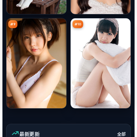
际
线
边
行
91
90
界
动
万
万
#
9
#
10
最新更新
全部