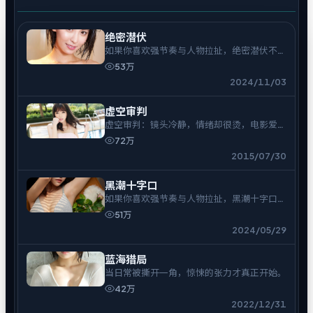
绝密潜伏
如果你喜欢强节奏与人物拉扯，绝密潜伏不会
让你走神。
53万
2024/11/03
虚空审判
虚空审判：镜头冷静，情绪却很烫，电影爱好
者可入。
72万
2015/07/30
黑潮十字口
如果你喜欢强节奏与人物拉扯，黑潮十字口不
会让你走神。
51万
2024/05/29
蓝海猎局
当日常被撕开一角，惊悚的张力才真正开始。
42万
2022/12/31