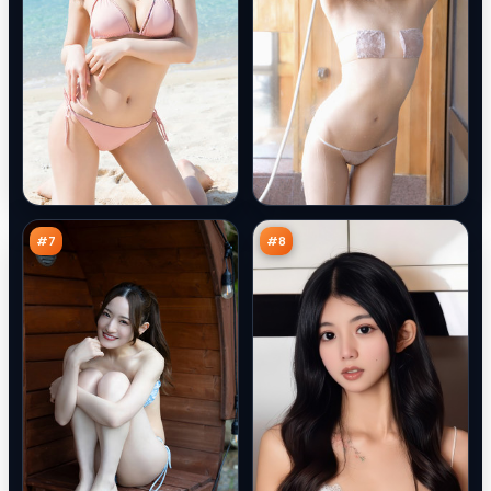
归
月
途
面
暗
孤
94
91
涌
岛
万
万
#
7
#
8
天
雪