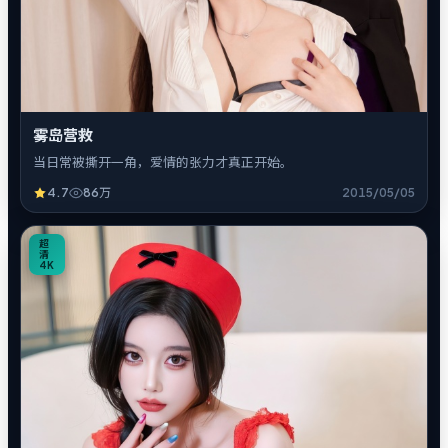
雾岛营救
当日常被撕开一角，爱情的张力才真正开始。
4.7
86万
2015/05/05
8
超
清
4K