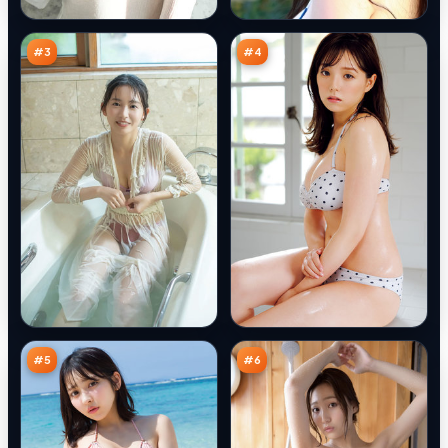
特
引
96
95
攻
擎
万
万
#
3
#
4
迷
紫
城
电
围
悬
95
94
猎
案
万
万
#
5
#
6